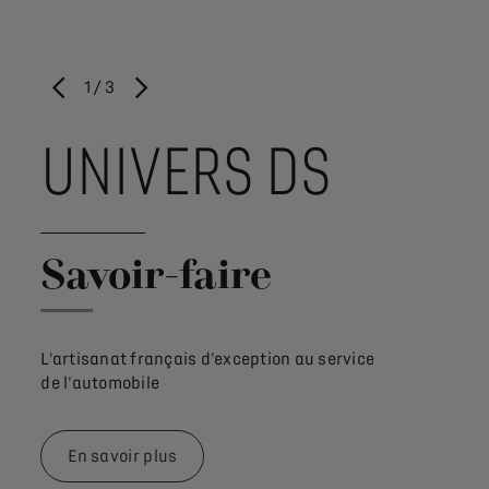
1
/
3
PRÉCÉDENT
SUIVANT
UNIVERS DS
UN
Savoir-faire
Conc
L'artisanat français d'exception au service
Lorsque le 
de l'automobile
technologie
En savoir plus
En savo