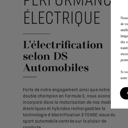
ÉLECTRIQUE
Nous 
de vo
améli
langu
L'électrification
des c
trait
selon DS
encor
prote
Automobiles
Si vo
notr
Forts de notre engagement ainsi que notre titre de
double champion en Formule E, nous avons
incorporé dans la motorisation de nos modèles
électriques et hybrides rechargeables la
technologie d'électrification E-TENSE issue du
sport automobile centrée sur le plaisir de
conduite.