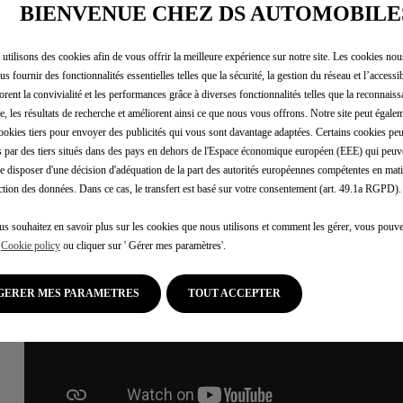
BIENVENUE CHEZ DS AUTOMOBILE
utilisons des cookies afin de vous offrir la meilleure expérience sur notre site. Les cookies no
us fournir des fonctionnalités essentielles telles que la sécurité, la gestion du réseau et l’accessibi
orent la convivialité et les performances grâce à diverses fonctionnalités telles que la reconnaiss
e, les résultats de recherche et améliorent ainsi ce que nous vous offrons. Notre site peut égalem
ookies tiers pour envoyer des publicités qui vous sont davantage adaptées. Certains cookies peu
és par des tiers situés dans des pays en dehors de l'Espace économique européen (EEE) qui peuv
e disposer d'une décision d'adéquation de la part des autorités européennes compétentes en mati
ction des données. Dans ce cas, le transfert est basé sur votre consentement (art. 49.1a RGPD).
us souhaitez en savoir plus sur les cookies que nous utilisons et comment les gérer, vous pouve
e
Cookie policy
ou cliquer sur ' Gérer mes paramètres'.
GERER MES PARAMETRES
TOUT ACCEPTER