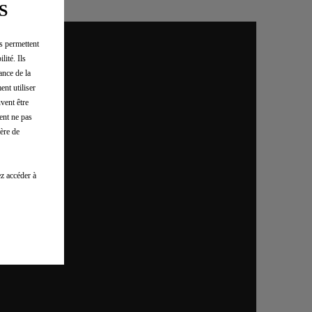
S
us permettent
lité. Ils
ance de la
ent utiliser
vent être
ent ne pas
ère de
z accéder à