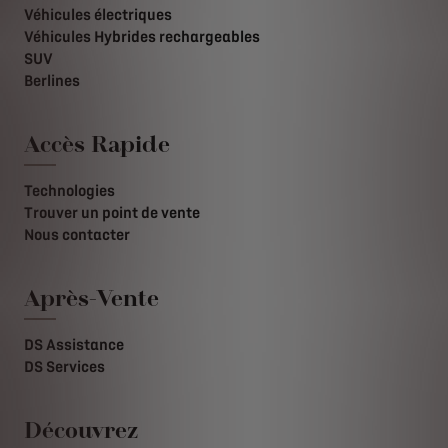
Véhicules électriques
Véhicules Hybrides rechargeables
SUV
Berlines
Accès Rapide
Technologies
Trouver un point de vente
Nous contacter
Après-Vente
DS Assistance
DS Services
Découvrez