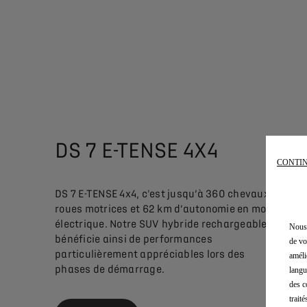
DS 7 E-TENSE 4X4
CONTIN
DS 7 E-TENSE 4x4, c'est jusqu’à 360 chevaux, 4
roues motrices et 62 km d’autonomie en mode
électrique. Notre SUV hybride rechargeable
Nous 
bénéficie ainsi de performances
de vo
particulièrement appréciables lors des
améli
phases de démarrage.
langu
des c
trait