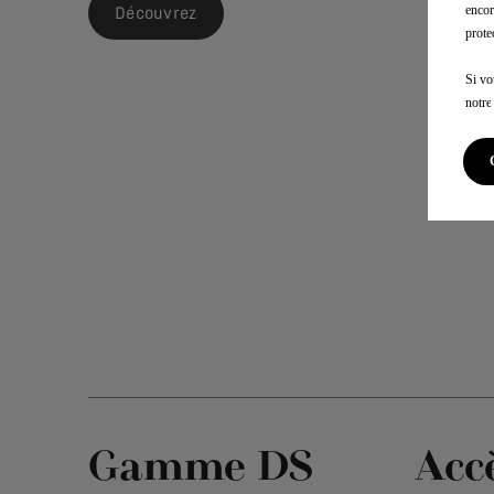
encor
Découvrez
prote
Si vo
notr
Gamme DS
Acc