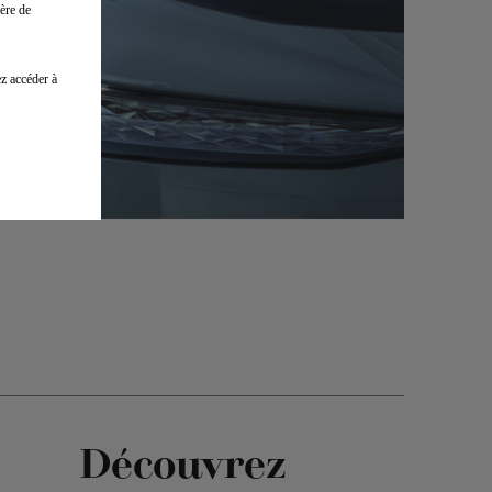
ère de
z accéder à
e
Découvrez