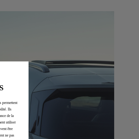
S
us permettent
lité. Ils
ance de la
ent utiliser
vent être
ent ne pas