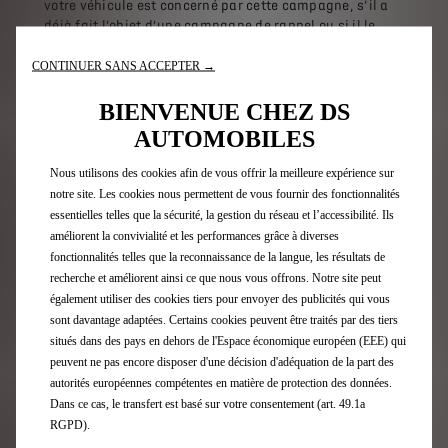
votre véhicule est concerné par cette campagne, s’il a
déjà fait l’objet d’une campagne de rappel ou si il le
sera prochainement.
CONTINUER SANS ACCEPTER →
Le système est en cours de mise à jour ; les
propriétaires sont invités à le consulter régulièrement.
BIENVENUE CHEZ DS
AUTOMOBILES
Nous utilisons des cookies afin de vous offrir la meilleure expérience sur
SAISISSEZ VOTRE NUMÉRO DE VIN
notre site. Les cookies nous permettent de vous fournir des fonctionnalités
essentielles telles que la sécurité, la gestion du réseau et l’accessibilité. Ils
Le numéro VIN (Vehicle Identification Number)
améliorent la convivialité et les performances grâce à diverses
correspond au numéro de châssis du véhicule.
fonctionnalités telles que la reconnaissance de la langue, les résultats de
Il se trouve à la référence E de votre certificat
recherche et améliorent ainsi ce que nous vous offrons. Notre site peut
d'immatriculation. Visualisez un exemple.
également utiliser des cookies tiers pour envoyer des publicités qui vous
Consultez un
exemplaire
.
sont davantage adaptées. Certains cookies peuvent être traités par des tiers
situés dans des pays en dehors de l'Espace économique européen (EEE) qui
peuvent ne pas encore disposer d'une décision d'adéquation de la part des
autorités européennes compétentes en matière de protection des données.
Dans ce cas, le transfert est basé sur votre consentement (art. 49.1a
RGPD).