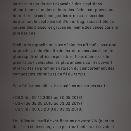
surtout lorsqu’ils sont exposés à des conditions
climatiques chaudes et humides. Cela peut provoquer
la rupture de certains gonfleurs en cas d’accident
entraînant le déploiement d’un airbag, susceptible de
causer des blessures graves ou même des décès dans le
pire des cas.
Stellantis rappelle tous les véhicules affectés avec une
approche graduelle afin de fournir un service client le
plus rapide et efficace possible. Nous donnerons la
priorité aux véhicules les plus anciens car ils doivent
être traités en premier en raison du comportement des
composants chimiques au fil du temps.
Pour DS Automobiles, les modèles concernés sont :
- DS 3 (du 05.12.2008 au 30.05.2019)
- DS 4 (du 05.05.2010 au 03.02.2017)
- DS 5 (du 30.06.2010 au 09.02.2018)
En utilisant l’outil de vérification de votre VIN (numéro
de série) ci-dessous, vous pourrez facilement savoir si