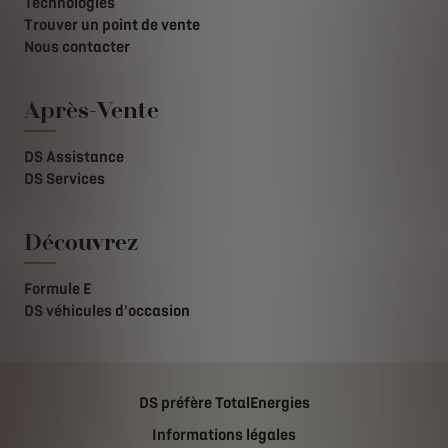
Technologies
Trouver un point de vente
Nous contacter
Après-Vente
DS Assistance
DS Services
Découvrez
Formule E
DS véhicules d'occasion
DS préfère TotalEnergies
Informations légales