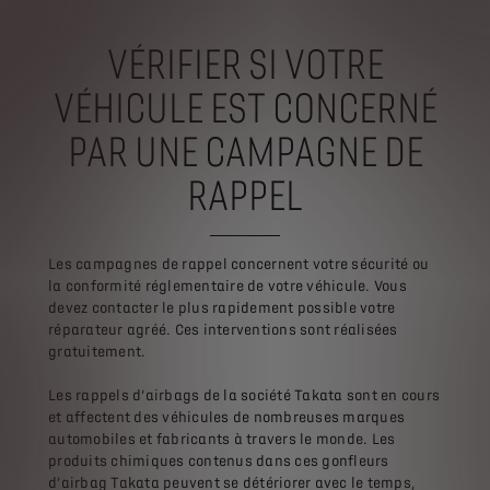
VÉRIFIER SI VOTRE
VÉHICULE EST CONCERNÉ
PAR UNE CAMPAGNE DE
RAPPEL
Les campagnes de rappel concernent votre sécurité ou
la conformité réglementaire de votre véhicule. Vous
devez contacter le plus rapidement possible votre
réparateur agréé. Ces interventions sont réalisées
gratuitement.
Les rappels d’airbags de la société Takata sont en cours
et affectent des véhicules de nombreuses marques
automobiles et fabricants à travers le monde. Les
produits chimiques contenus dans ces gonfleurs
d’airbag Takata peuvent se détériorer avec le temps,