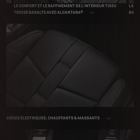
U
LA SUBTILITÉ DE L'INTÉRIEUR CUIR GRAINÉ NOIR
L'ÉLÉ
BASALTE
CRIO
SIÈGES ÉLECTRIQUES, CHAUFFANTS & MASSANTS