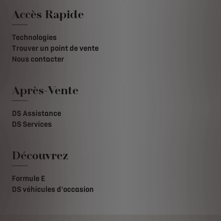
Accès Rapide
Technologies
Trouver un point de vente
Nous contacter
Après-Vente
DS Assistance
DS Services
Découvrez
Formule E
DS véhicules d'occasion