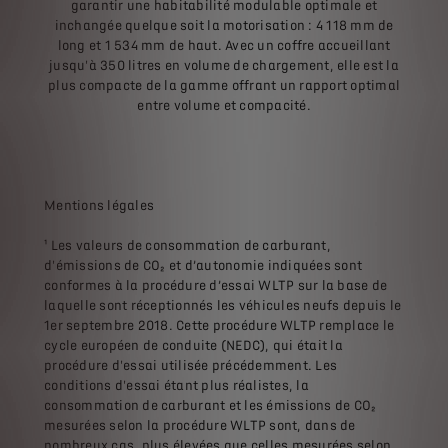
garantir une habitabilité modulable optimale et
inchangée quelque soit la motorisation : 4 118 mm de
long et 1 534 mm de haut. Avec un coffre accueillant
jusqu'à 350 litres en volume de chargement, elle est la
plus compacte de la gamme offrant un rapport optimal
entre volume et compacité.
Mentions légales
¹ Les valeurs de consommation de carburant,
d'émissions de CO₂ et d’autonomie indiquées sont
conformes à la procédure d’essai WLTP sur la base de
laquelle sont réceptionnés les véhicules neufs depuis le
1er septembre 2018. Cette procédure WLTP remplace le
cycle européen de conduite (NEDC), qui était la
procédure d'essai utilisée précédemment. Les
conditions d'essai étant plus réalistes, la
consommation de carburant et les émissions de CO₂
mesurées selon la procédure WLTP sont, dans de
nombreux cas, plus élevées que celles mesurées selon