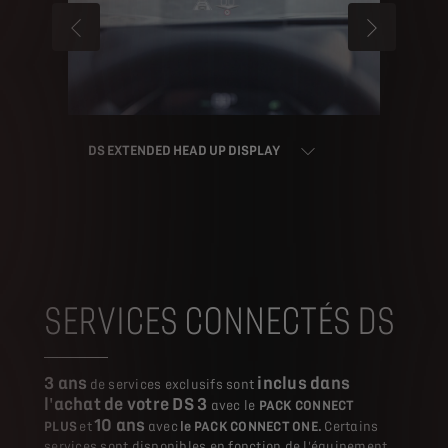
PRÉCÉDENT
SUIVANT
DS EXTENDED HEAD UP DISPLAY
SERVICES CONNECTÉS DS
3 ans
inclus dans
de services exclusifs sont
l'achat de votre DS 3
avec le
PACK CONNECT
10 ans
PLUS
et
avec
le PACK CONNECT ONE.
Certains
services sont disponibles en fonction de l'équipement.