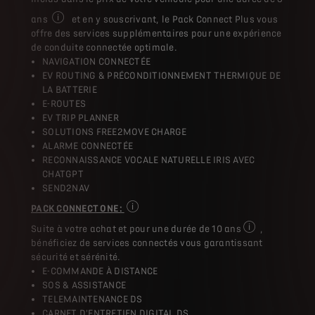
ans
et en y souscrivant, le Pack Connect Plus vous
Pour tout achat d'un véhicule DS neuf commandé à partir du 
offre des services supplémentaires pour une expérience
de conduite connectée optimale.
NAVIGATION CONNECTÉE
EV ROUTING & PRÉCONDITIONNEMENT THERMIQUE DE
LA BATTERIE
E-ROUTES
EV TRIP PLANNER
SOLUTIONS FREE2MOVE CHARGE
ALARME CONNECTÉE
RECONNAISSANCE VOCALE NATURELLE IRIS AVEC
CHATGPT
SEND2NAV
PACK CONNECT ONE :
Certains services sont disponibles en fonc
Suite à votre achat et pour une durée de 10 ans
,
Pour tout achat 
bénéficiez de services connectés vous garantissant
sécurité et sérénité.
E-COMMANDE À DISTANCE
SOS & ASSISTANCE
TELEMAINTENANCE DS
CARNET D'ENTRETIEN DIGITAL DS