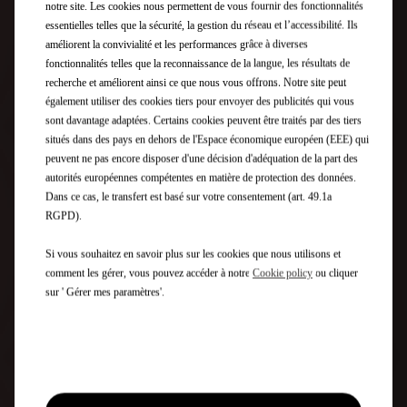
notre site. Les cookies nous permettent de vous fournir des fonctionnalités
essentielles telles que la sécurité, la gestion du réseau et l’accessibilité. Ils
DS Automobiles met à votre disposition un ensemble de
améliorent la convivialité et les performances grâce à diverses
technologies d'aide à la conduite novatrices et de
fonctionnalités telles que la reconnaissance de la langue, les résultats de
services connectés pour vous offrir le loisir de mieux
recherche et améliorent ainsi ce que nous vous offrons. Notre site peut
apprécier chaque instant au volant.
également utiliser des cookies tiers pour envoyer des publicités qui vous
sont davantage adaptées. Certains cookies peuvent être traités par des tiers
situés dans des pays en dehors de l'Espace économique européen (EEE) qui
peuvent ne pas encore disposer d'une décision d'adéquation de la part des
autorités européennes compétentes en matière de protection des données.
Dans ce cas, le transfert est basé sur votre consentement (art. 49.1a
RGPD).
Si vous souhaitez en savoir plus sur les cookies que nous utilisons et
comment les gérer, vous pouvez accéder à notre
Cookie policy
ou cliquer
sur ' Gérer mes paramètres'.