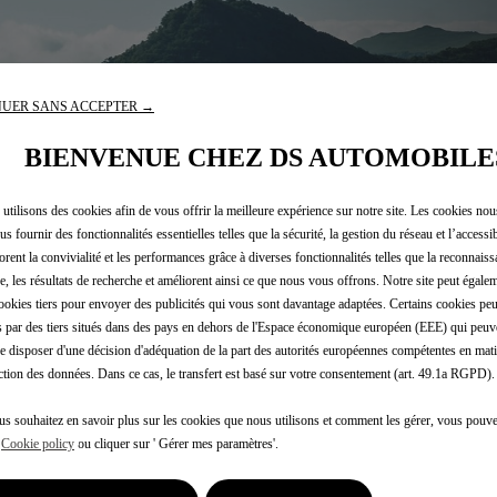
UER SANS ACCEPTER →
DS A
BIENVENUE CHEZ DS AUTOMOBILE
L’EN
utilisons des cookies afin de vous offrir la meilleure expérience sur notre site. Les cookies no
us fournir des fonctionnalités essentielles telles que la sécurité, la gestion du réseau et l’accessibi
orent la convivialité et les performances grâce à diverses fonctionnalités telles que la reconnaiss
e, les résultats de recherche et améliorent ainsi ce que nous vous offrons. Notre site peut égalem
ookies tiers pour envoyer des publicités qui vous sont davantage adaptées. Certains cookies peu
Constructeur re
és par des tiers situés dans des pays en dehors de l'Espace économique européen (EEE) qui peuv
e disposer d'une décision d'adéquation de la part des autorités européennes compétentes en mati
dans le traiteme
ction des données. Dans ce cas, le transfert est basé sur votre consentement (art. 49.1a RGPD).
De la conceptio
usagées, DS Aut
us souhaitez en savoir plus sur les cookies que nous utilisons et comment les gérer, vous pouve
action vigilante
e
Cookie policy
ou cliquer sur ' Gérer mes paramètres'.