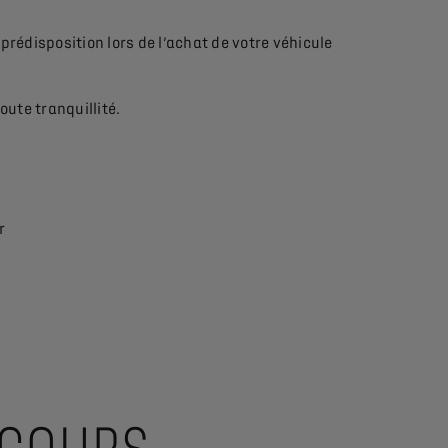
prédisposition lors de l’achat de votre véhicule
oute tranquillité.
r
nez-vous auprès de votre Expert DS Service