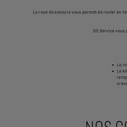
La roue de secours vous permet de rouler en tou
DS Service vous p
La r
Le ki
remp
crev