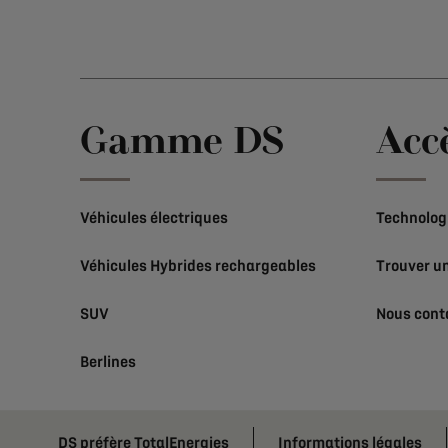
Gamme DS
Acc
Véhicules électriques
Technolog
Véhicules Hybrides rechargeables
Trouver un
SUV
Nous cont
Berlines
DS préfère TotalEnergies
Informations légales