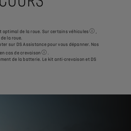
ECOURS
 optimal de la roue. Sur certains véhicules
,
Renseignez-vous aup
 de la roue.
ompter sur DS Assistance pour vous dépanner. Nos
 en cas de crevaison
.
Voir les conditions en détail de DS Assistan
ent de la batterie. Le kit anti-crevaison et DS