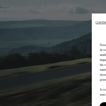
CONTIN
Nous 
de vo
améli
langu
des c
trait
encor
prote
Si vo
notr