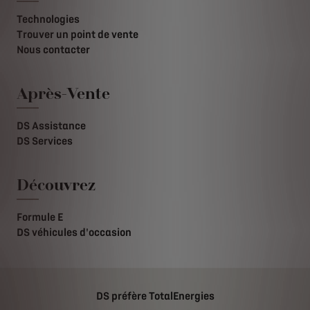
Technologies
Trouver un point de vente
Nous contacter
Après-Vente
DS Assistance
DS Services
Découvrez
Formule E
DS véhicules d'occasion
DS préfère TotalEnergies