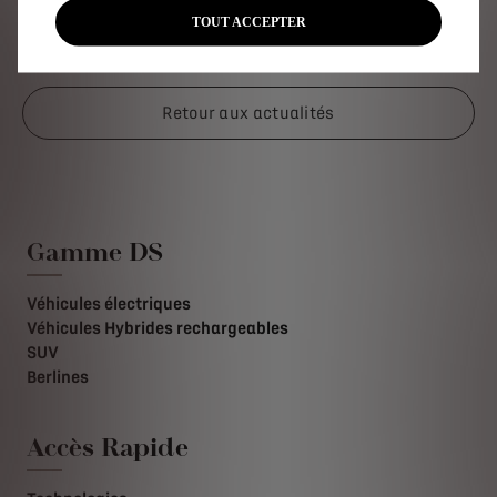
9
TOUT ACCEPTER
Retour aux actualités
Gamme DS
Véhicules électriques
Véhicules Hybrides rechargeables
SUV
Berlines
Accès Rapide