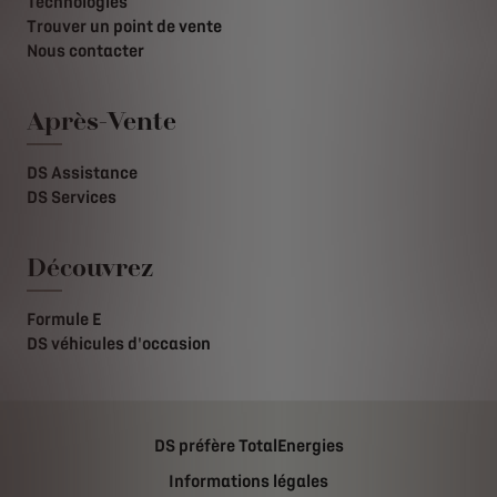
Technologies
Trouver un point de vente
Nous contacter
Après-Vente
DS Assistance
DS Services
Découvrez
Formule E
DS véhicules d'occasion
DS préfère TotalEnergies
Informations légales