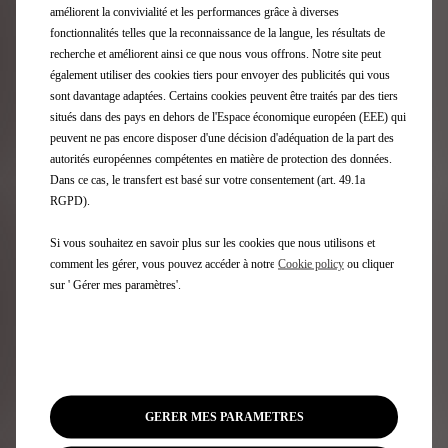
améliorent la convivialité et les performances grâce à diverses
CHIFFRES CLÉS DEPUIS L'IMPLICATION DE DS AUTOMOBILES EN
fonctionnalités telles que la reconnaissance de la langue, les résultats de
FORMULE E :
recherche et améliorent ainsi ce que nous vous offrons. Notre site peut
également utiliser des cookies tiers pour envoyer des publicités qui vous
105 courses
sont davantage adaptées. Certains cookies peuvent être traités par des tiers
4 titres de champion
situés dans des pays en dehors de l'Espace économique européen (EEE) qui
16 victoires
peuvent ne pas encore disposer d'une décision d'adéquation de la part des
47 podiums
autorités européennes compétentes en matière de protection des données.
22 pole positions
Dans ce cas, le transfert est basé sur votre consentement (art. 49.1a
RGPD).
Si vous souhaitez en savoir plus sur les cookies que nous utilisons et
Après trois podiums et d’énormes enseignements
comment les gérer, vous pouvez accéder à notre
Cookie policy
ou cliquer
récoltés au cours des courses difficiles, DS
sur ' Gérer mes paramètres'.
Automobiles se prépare d’ores et déjà pour revenir
en force sur les circuits de Formule E. Détenteur d’un
double titre en 2019 et 2020, le constructeur
premium du groupe Stellantis compte bien revenir
au plus haut niveau de la compétition dès la saison
10 !
GERER MES PARAMETRES
Revivez les moments forts de la Saison