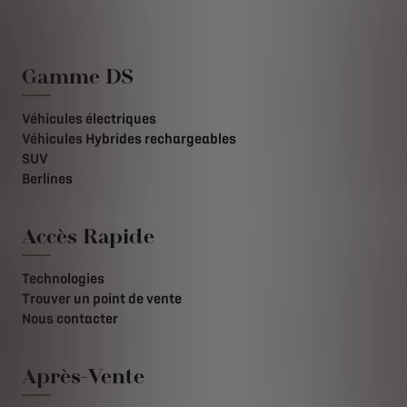
Gamme DS
Véhicules électriques
Véhicules Hybrides rechargeables
SUV
Berlines
Accès Rapide
Technologies
Trouver un point de vente
Nous contacter
Après-Vente