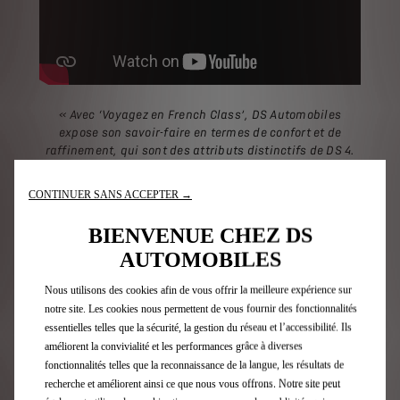
« Avec ‘Voyagez en French Class’, DS Automobiles
expose son savoir-faire en termes de confort et de
raffinement, qui sont des attributs distinctifs de DS 4.
Ce nouveau film poétique, dans lequel DS 4 traverse
Paris de nuit, illustre ces qualités différenciantes. Une
CONTINUER SANS ACCEPTER →
occasion de s’élever pour découvrir de nouvelles
perspectives dans la définition du confort. »
BIENVENUE CHEZ DS
Olivier François, Directeur de DS Automobiles
AUTOMOBILES
Nous utilisons des cookies afin de vous offrir la meilleure expérience sur
Le voyage reste le thème de prédilection de DS 4. Tournée vers
notre site. Les cookies nous permettent de vous fournir des fonctionnalités
le confort, « Voyagez en French class » est le second film
essentielles telles que la sécurité, la gestion du réseau et l’accessibilité. Ils
publicitaire dédié à la berline compacte de DS Automobiles,
après une campagne lancée en 2021 : « Quand la technologie
améliorent la convivialité et les performances grâce à diverses
rêve de voyage ».
fonctionnalités telles que la reconnaissance de la langue, les résultats de
recherche et améliorent ainsi ce que nous vous offrons. Notre site peut