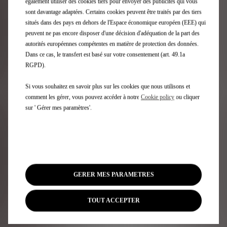
« Voyagez en French class » présente également la nouvelle
également utiliser des cookies tiers pour envoyer des publicités qui vous
signature de la Marque. Après « Esprit d’Avant-Garde », présent
sont davantage adaptées. Certains cookies peuvent être traités par des tiers
depuis 2014, « Voyager est un Art » accompagne désormais
situés dans des pays en dehors de l'Espace économique européen (EEE) qui
l’emblème de DS Automobiles. Cette nouvelle signature
peuvent ne pas encore disposer d'une décision d'adéquation de la part des
présente le voyage comme un art de vivre et une forme
autorités européennes compétentes en matière de protection des données.
d’expression artistique. Elle révèle le voyage sous sa forme la
Dans ce cas, le transfert est basé sur votre consentement (art. 49.1a
plus créative, imaginative et curieuse, elle se veut aussi
RGPD).
culturelle et enrichissante.
Si vous souhaitez en savoir plus sur les cookies que nous utilisons et
Plébiscitée par la presse et auréolée de nombreuses
comment les gérer, vous pouvez accéder à notre
Cookie policy
ou cliquer
récompenses, dont le prix de la plus belle voiture de l’année au
sur ' Gérer mes paramètres'.
Festival Automobile International 2022, DS 4 est la berline
compacte premium la plus vendue en France en 2023.
Découvrez DS 4
GERER MES PARAMETRES
TOUT ACCEPTER
Retour aux actualités