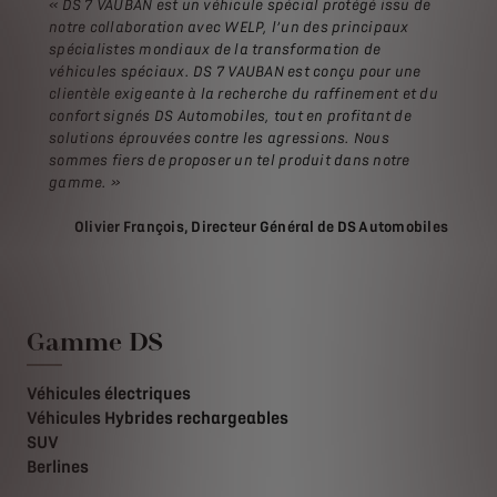
« DS 7 VAUBAN est un véhicule spécial protégé issu de
notre collaboration avec WELP, l’un des principaux
spécialistes mondiaux de la transformation de
véhicules spéciaux. DS 7 VAUBAN est conçu pour une
clientèle exigeante à la recherche du raffinement et du
confort signés DS Automobiles, tout en profitant de
solutions éprouvées contre les agressions. Nous
sommes fiers de proposer un tel produit dans notre
gamme. »
Olivier François, Directeur Général de DS Automobiles
Gamme DS
Véhicules électriques
Véhicules Hybrides rechargeables
SUV
Berlines