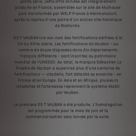
petite série, cette offre blindée est intégralement
produite en France, assemblée sur le site de Mulhouse
puis transformée par WELP France à Hérimoncourt,
après la reprise d’une partie d’un ancien site historique
de Stellantis.
DS 7 VAUBAN tire son nom des fortifications édifiées à la
fin du XVIIe siècle. Les fortifications de Vauban – au
nombre de douze disposées dans dix départements
français différents – sont inscrites au patrimoine
mondial de l’UNESCO. Au total, le marquis Sébastien Le
Prestre de Vauban a supervisé plus d’une centaine de
fortifications — citadelle, fort détaché ou enceinte – en
France et en Europe. En Asie et en Afrique, plusieurs
citadelles et forteresses reprennent le système établi
par Vauban.
La première DS 7 VAUBAN a été produite. L’homologation
est programmée pour le mois de juin et la
commercialisation sera lancée par la suite.