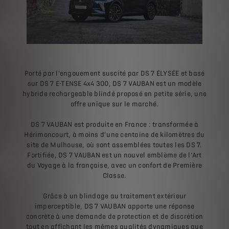
Porté par l’engouement suscité par DS 7 ÉLYSÉE et basé
sur DS 7 E-TENSE 4x4 300, DS 7 VAUBAN est un modèle
hybride rechargeable blindé proposé en petite série, une
offre unique sur le marché.
DS 7 VAUBAN est produite en France : transformée à
Hérimoncourt, à moins d’une centaine de kilomètres du
site de Mulhouse, où sont assemblées toutes les DS 7.
Fortifiée, DS 7 VAUBAN est un nouvel emblème de l’Art
du Voyage à la française, avec un confort de Première
Classe.
Grâce à un blindage au traitement extérieur
imperceptible, DS 7 VAUBAN apporte une réponse
concrète à une demande de protection et de discrétion
tout en affichant les mêmes qualités dynamiques que