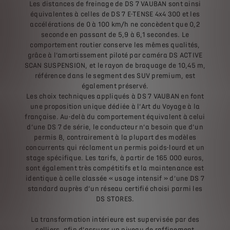
Les distances de freinage de DS 7 VAUBAN sont ainsi
équivalentes à celles de DS 7 E-TENSE 4x4 300 et les
accélérations de 0 à 100 km/h ne concèdent que 0,2
seconde en passant de 5,9 à 6,1 secondes. Le
comportement routier conserve les mêmes qualités,
grâce à l’amortissement piloté par caméra DS ACTIVE
SCAN SUSPENSION, et le rayon de braquage de 10,45 m,
référence dans le segment des SUV premium, est
également préservé.
Les choix techniques appliqués à DS 7 VAUBAN en font
une proposition unique dédiée à l’Art du Voyage à la
française. Au-delà du comportement équivalent à celui
d’une DS 7 de série, le conducteur n’a besoin que d’un
permis B, contrairement à la plupart des modèles
concurrents qui réclament un permis poids-lourd et un
stage spécifique. Les tarifs, à partir de 165 000 euros,
sont également très compétitifs et la maintenance est
identique à celle classée « usage intensif » d’une DS 7
standard auprès d’un réseau certifié choisi parmi les
DS STORES.
La transformation intérieure est supervisée par des
selliers, afin d’assurer un niveau de raffinement