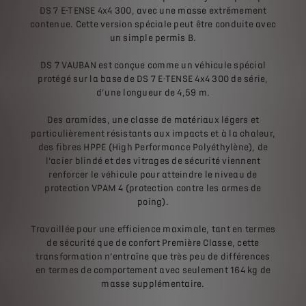
DS 7 E-TENSE 4x4 300, avec une masse extrêmement
contenue. Cette version spéciale peut être conduite avec
un simple permis B.
DS 7 VAUBAN est conçue comme un véhicule spécial
protégé sur la base de DS 7 E-TENSE 4x4 300 de série,
d’une longueur de 4,59 m.
Des aramides, une classe de matériaux légers et
particulièrement résistants aux impacts et à la chaleur,
des fibres HPPE (High Performance Polyéthylène), de
l’acier blindé et des vitrages de sécurité viennent
renforcer le véhicule pour atteindre le niveau de
protection VPAM 4 (protection contre les armes de
poing).
Travaillée pour une efficience maximale, tant en termes
de sécurité que de confort Première Classe, cette
transformation n’entraîne que très peu de différences
en termes de comportement avec seulement 164 kg de
masse supplémentaire.