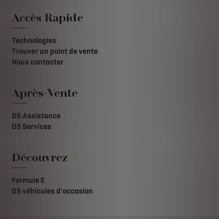
Accès Rapide
Technologies
Trouver un point de vente
Nous contacter
Après-Vente
DS Assistance
DS Services
Découvrez
Formule E
DS véhicules d'occasion