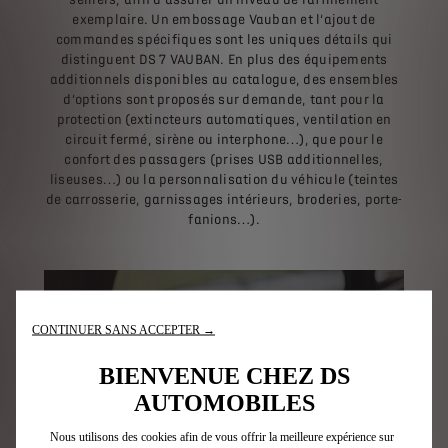
exemplaire. Un embossage Vauban et l’ajout de
commandes spécifiques sont les uniques détails qui
distinguent DS 7 VAUBAN. En plus des équipements
additionnels disponibles au catalogue, des ensembles
d’options sont proposés sur demande, tant pour la
protection (extincteurs automatiques, ventilation en
circuit fermé, sirène ou interphone…), que pour le
confort des passagers (prises USB additionnelles,
liseuses…) ou la personnalisation du véhicule (teintes
de carrosserie, garnissages intérieurs, broderies, porte-
fanions…).
CONTINUER SANS ACCEPTER →
BIENVENUE CHEZ DS
AUTOMOBILES
Nous utilisons des cookies afin de vous offrir la meilleure expérience sur