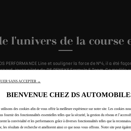
e l'univers de la course 
 DS PERFORMANCE Line et souligner la force de N°4, il a été fa
nard, jeune pilote du DS PENSKE Formula E Team. Ce modèle uni
n épuré, optimisé pour l’aérodynamisme, exprime performance et
UER SANS ACCEPTER →
 silhouette surbaissée et ses voies élargies empruntent les code
BIENVENUE CHEZ DS AUTOMOBILE
utilisons des cookies afin de vous offrir la meilleure expérience sur notre site. Les cookies no
us fournir des fonctionnalités essentielles telles que la sécurité, la gestion du réseau et l’accessibi
orent la convivialité et les performances grâce à diverses fonctionnalités telles que la reconnaiss
e, les résultats de recherche et améliorent ainsi ce que nous vous offrons. Notre site peut égalem