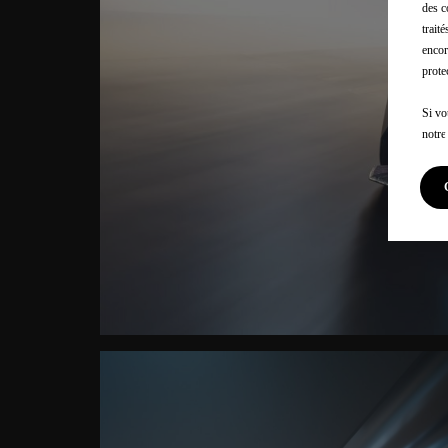
des c
trait
encor
prote
Si vo
notr